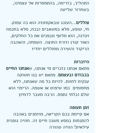
התהליך, בזרימה, בהתמסרות אל עצמינו,
בשחרור שליטה
צוללים
...העונג שבאקסטזה הוא כה עמוק.
חי, שופע, מלא במשאבים ובכח, מלא בחכמה
ועדנה, הוא מלטף מבפנים את כל החלקים,
האור קורן וזורח החוצה. השמחה, והאהבה
הריקוד והשירה מחוללים יחדיו
היזכרות
פתאם אנחנו נזכרים מי אנחנו, ש
אנחנו החיים
בכבודם ובעצמם
. פתאם יש בנו תשוקה
ענקית לחוות. להיות כל מה שאנחנו, ללא
מחסומים כמו שיפוט או אשמה. הריפוי הוא
שלם ובלתי נתפס. הרבה מעבר לדמיון
זמן תעופה
אם קיימת בכם הקריאה, מוזמנים באהבה
להתנסות במסע משנה חיים זה. חוויה גופנית
עילאית! הוויה טהורה