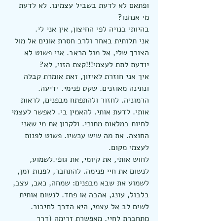
ופתאם לא לדעת בשביל עצמינו. לא לדעת 
מי אנחנו?
בהיותי בנויה לפי החיצון, אין אני לי.
אני תלותית באחר ולרב חסרת אונים אל מול 
הצורך שלי, אל מול הכאב. אני פשוט לא 
יודעת לתת לעצמי!!!קצת הזוי, לא?
איך אני חוזרת לאיזון, זאת אומרת קבלה 
ונתינה מאוזנים. שקט פנימי. ידיעה. 
הרמוניה. לחזור ולהתפתח מבפנים, לראות 
אותי. לדעת אותי. להאמין בי. לאפשר לעצמי 
לחיות במלאות מתוכי. ולקרון את מי שאני 
החוצה. את מה שיש עכשיו. פשוט לפנות 
לעצמי מקום.
לחוש אותי, את קיומי, את גופי.לשמוע, 
לנשום את חיי פנימה. להתחבר, לפנות זמן, 
לשמוע את שבא מבפנים: שמחה, כאב, עצב, 
בלבול, עונג, אהבה או פחד. לנשום אותית 
לשים לב אל עצמי, היא הדרך לחיבור. 
מתחברת לחיי, מאפשרת זרימה (דרך 