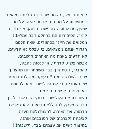
לחיות בראש, זה מה שרובנו רגילים . מלאים 
במחשבות על מה היה או מה יהיה, על מה 
שאין, מה שחסר. זה פשוט מרתק. אני חיבת 
לומר. הסיפורים הם בהחלט דבר ממלא!!!
ממלאים את חיינו בסיפורים, שאת חלקם 
הגדול אנחנו ממציאים, כי טכלס לא יודעים. 
לא יודעים באמת מה האחרים חושבים, 
אפשר פשוט לדמיין, או לנסות להבין, 
להסביר, וגםת איך כבר משתחררים מהצורך 
שבנו לשלוט בחיים? בעיקר מלשלוט בחיים 
של האחרים, כי את השליטה באחר להתמיר 
באבולוציה אישית, פנימית.
משחררת את השליטה בבחוץ הדורשת כל כך 
הרבה מאמץ, לרב ללא תוצאות. להחזיק את 
הדמות, את הצורה. לרצות?לתת מענה 
לציפיות ולצרכים של הסובבים אותנו, 
בקיצור לשים את עצמינו בצד. ולשכוח!!! 